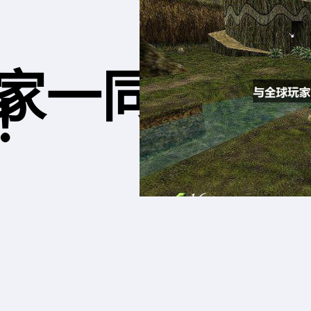
家一同，
！