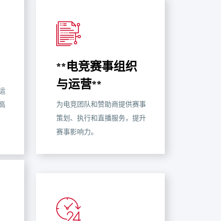
**电竞赛事组织
与运营**
运
为电竞团队和赞助商提供赛事
高
策划、执行和直播服务，提升
赛事影响力。