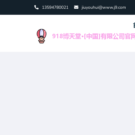
13594780021
jiuyouhui@www.j9.com