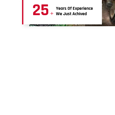
25
Years Of Experience
+
We Just Achived